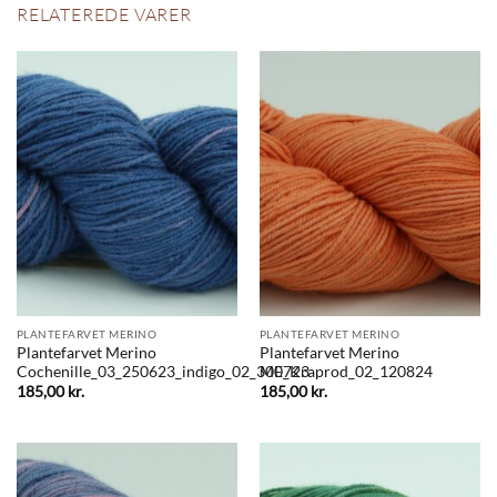
RELATEREDE VARER
PLANTEFARVET MERINO
PLANTEFARVET MERINO
Plantefarvet Merino
Plantefarvet Merino
Cochenille_03_250623_indigo_02_300723
ME_Kraprod_02_120824
185,00
kr.
185,00
kr.