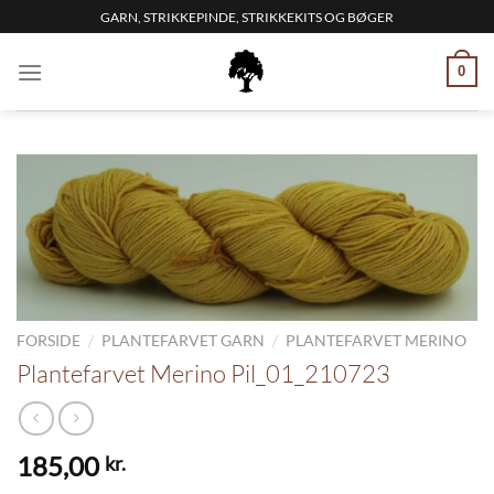
Fortsæt
GARN, STRIKKEPINDE, STRIKKEKITS OG BØGER
til
indhold
0
/
/
FORSIDE
PLANTEFARVET GARN
PLANTEFARVET MERINO
Plantefarvet Merino Pil_01_210723
185,00
kr.