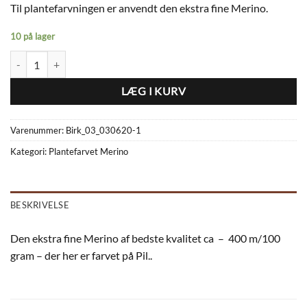
Til plantefarvningen er anvendt den ekstra fine Merino.
10 på lager
Plantefarvet Merino Pil_01_210723 antal
LÆG I KURV
Varenummer:
Birk_03_030620-1
Kategori:
Plantefarvet Merino
BESKRIVELSE
Den ekstra fine Merino af bedste kvalitet ca – 400 m/100
gram – der her er farvet på Pil..