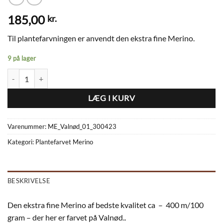
185,00
kr.
Til plantefarvningen er anvendt den ekstra fine Merino.
9 på lager
Plantefarvet Merino ME_Valnød_01_300423 antal
LÆG I KURV
Varenummer:
ME_Valnød_01_300423
Kategori:
Plantefarvet Merino
BESKRIVELSE
Den ekstra fine Merino af bedste kvalitet ca – 400 m/100
gram – der her er farvet på Valnød..