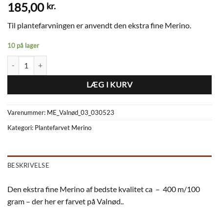
185,00
kr.
Til plantefarvningen er anvendt den ekstra fine Merino.
10 på lager
Plantefarvet Merino ME_Valnød_03_030523 antal
LÆG I KURV
Varenummer:
ME_Valnød_03_030523
Kategori:
Plantefarvet Merino
BESKRIVELSE
Den ekstra fine Merino af bedste kvalitet ca – 400 m/100
gram – der her er farvet på Valnød..