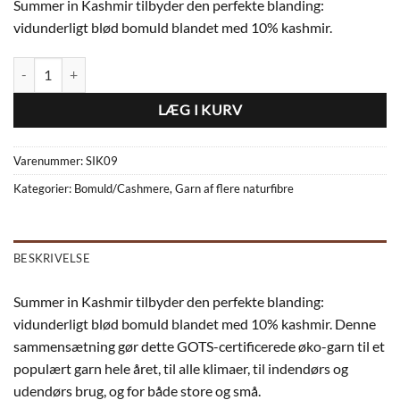
Summer in Kashmir tilbyder den perfekte blanding:
vidunderligt blød bomuld blandet med 10% kashmir.
Summer in Kashmir GOTS cert. Bomuld og Kashmir - Rød- SIK09 antal
LÆG I KURV
Varenummer:
SIK09
Kategorier:
Bomuld/Cashmere
,
Garn af flere naturfibre
BESKRIVELSE
Summer in Kashmir tilbyder den perfekte blanding:
vidunderligt blød bomuld blandet med 10% kashmir. Denne
sammensætning gør dette GOTS-certificerede øko-garn til et
populært garn hele året, til alle klimaer, til indendørs og
udendørs brug, og for både store og små.