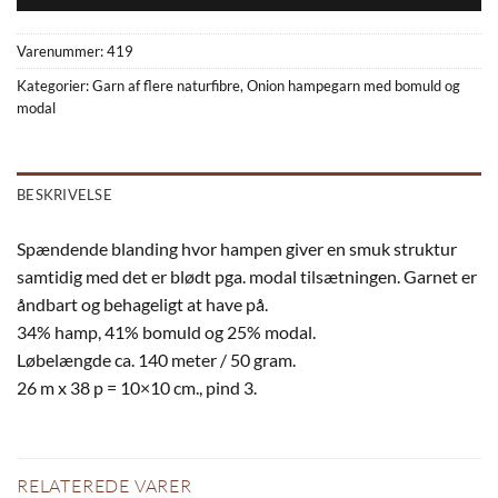
Varenummer:
419
Kategorier:
Garn af flere naturfibre
,
Onion hampegarn med bomuld og
modal
BESKRIVELSE
Spændende blanding hvor hampen giver en smuk struktur
samtidig med det er blødt pga. modal tilsætningen. Garnet er
åndbart og behageligt at have på.
34% hamp, 41% bomuld og 25% modal.
Løbelængde ca. 140 meter / 50 gram.
26 m x 38 p = 10×10 cm., pind 3.
RELATEREDE VARER