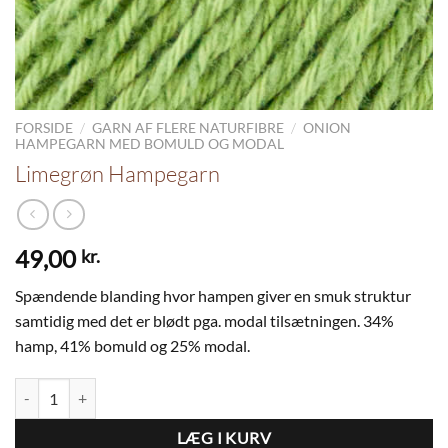
/
/
FORSIDE
GARN AF FLERE NATURFIBRE
ONION
HAMPEGARN MED BOMULD OG MODAL
Limegrøn Hampegarn
49,00
kr.
Spændende blanding hvor hampen giver en smuk struktur
samtidig med det er blødt pga. modal tilsætningen. 34%
hamp, 41% bomuld og 25% modal.
Limegrøn Hampegarn antal
LÆG I KURV