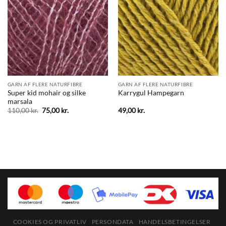
GARN AF FLERE NATURFIBRE
GARN AF FLERE NATURFIBRE
Super kid mohair og silke
Karrygul Hampegarn
marsala
Den
Den
110,00
kr.
75,00
kr.
49,00
kr.
oprindelige
aktuelle
pris
pris
var:
er:
110,00 kr..
75,00 kr..
COOKIES OG PRIVATLIV
PERSONDATA
HANDELSBETINGELSER