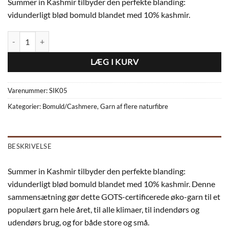
Summer in Kashmir tilbyder den perfekte blanding:
vidunderligt blød bomuld blandet med 10% kashmir.
Summer in Kashmir GOTS cert. Bomuld og Kashmir - Mørk Gammel Ros
LÆG I KURV
Varenummer:
SIK05
Kategorier:
Bomuld/Cashmere
,
Garn af flere naturfibre
BESKRIVELSE
Summer in Kashmir tilbyder den perfekte blanding:
vidunderligt blød bomuld blandet med 10% kashmir. Denne
sammensætning gør dette GOTS-certificerede øko-garn til et
populært garn hele året, til alle klimaer, til indendørs og
udendørs brug, og for både store og små.