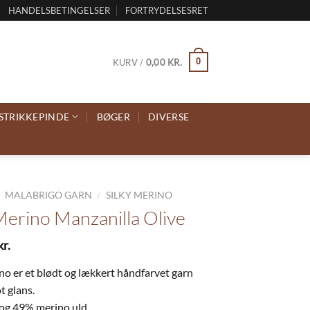
HANDELSBETINGELSER
FORTRYDELSESRET
0
KURV /
0,00
KR.
STRIKKEPINDE
BØGER
DIVERSE
/
/
MALABRIGO GARN
SILKY MERINO
 Merino Manzanilla Olive
kr.
no er et blødt og lækkert håndfarvet garn
t glans.
 og 49% merino uld.