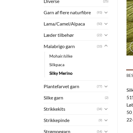
Diverse
(25)
Garn af flere naturfibre
(93)
Lama/Camel/Alpaca
(50)
Læder tilbehør
(22)
Malabrigo garn
(33)
Mohair/silke
Silkpaca
Silky Merino
BE
Plantefarvet garn
(77)
Sil
51%
Silke garn
(2)
Løb
Strikkekits
(34)
50 
22-
Strikkepinde
(9)
Strømpegarn
(54)