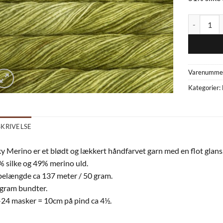
Silky Merin
Varenumme
Kategorier:
SKRIVELSE
ky Merino er et blødt og lækkert håndfarvet garn med en flot glans
 silke og 49% merino uld.
elængde ca 137 meter / 50 gram.
gram bundter.
24 masker = 10cm på pind ca 4½.