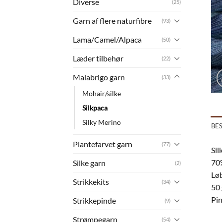
Diverse
(25)
Garn af flere naturfibre
(93)
Lama/Camel/Alpaca
(50)
Læder tilbehør
(22)
Malabrigo garn
(33)
Mohair/silke
Silkpaca
Silky Merino
BE
Plantefarvet garn
(77)
Sil
70%
Silke garn
(2)
Løb
Strikkekits
(34)
50 
Pi
Strikkepinde
(9)
Strømpegarn
(54)