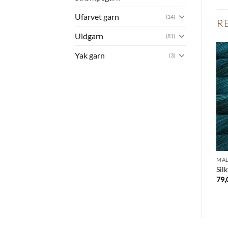
Ufarvet garn
(14)
R
Uldgarn
(81)
Yak garn
(3)
MAL
Sil
79