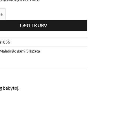
ules antal
LÆG I KURV
r:
856
Malabrigo garn
,
Silkpaca
og babytøj.