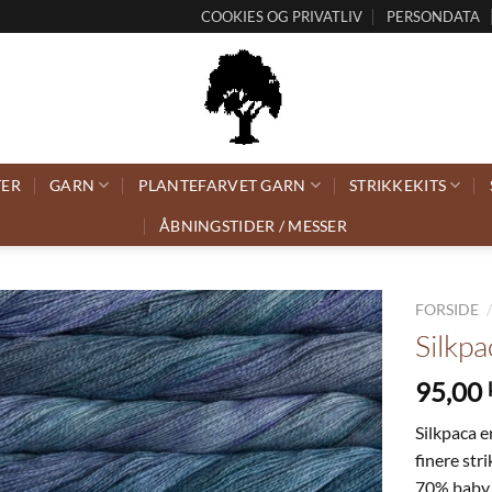
COOKIES OG PRIVATLIV
PERSONDATA
TER
GARN
PLANTEFARVET GARN
STRIKKEKITS
ÅBNINGSTIDER / MESSER
FORSIDE
Silkpa
95,00
Silkpaca e
finere str
70% baby 