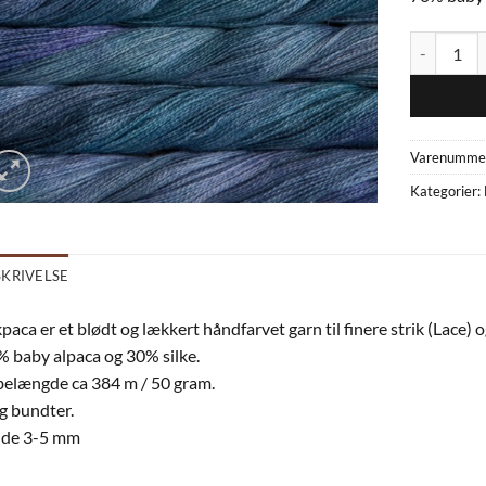
Silkpaca Az
Varenumme
Kategorier:
SKRIVELSE
kpaca er et blødt og lækkert håndfarvet garn til finere strik (Lace) 
 baby alpaca og 30% silke.
elængde ca 384 m / 50 gram.
g bundter.
nde 3-5 mm