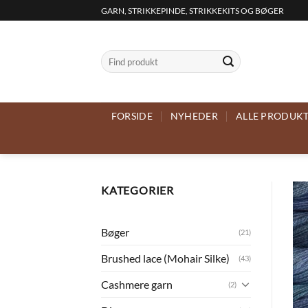
Fortsæt
GARN, STRIKKEPINDE, STRIKKEKITS OG BØGER
til
indhold
Søg
efter:
FORSIDE
NYHEDER
ALLE PRODUK
KATEGORIER
Bøger
(21)
Brushed lace (Mohair Silke)
(43)
Cashmere garn
(2)