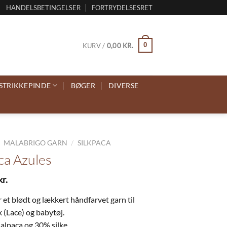
HANDELSBETINGELSER
FORTRYDELSESRET
0
KURV /
0,00
KR.
STRIKKEPINDE
BØGER
DIVERSE
/
/
MALABRIGO GARN
SILKPACA
ca Azules
kr.
r et blødt og lækkert håndfarvet garn til
ik (Lace) og babytøj.
alpaca og 30% silke.