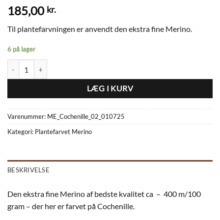
185,00
kr.
Til plantefarvningen er anvendt den ekstra fine Merino.
6 på lager
Plantefarvet Merino ME_Cochenille_02_010725 antal
LÆG I KURV
Varenummer:
ME_Cochenille_02_010725
Kategori:
Plantefarvet Merino
BESKRIVELSE
Den ekstra fine Merino af bedste kvalitet ca – 400 m/100
gram – der her er farvet på Cochenille.