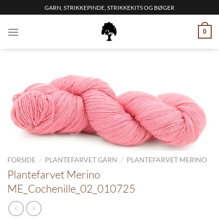
Fortsæt
GARN, STRIKKEPINDE, STRIKKEKITS OG BØGER
til
indhold
0
/
/
FORSIDE
PLANTEFARVET GARN
PLANTEFARVET MERINO
Plantefarvet Merino
ME_Cochenille_02_010725