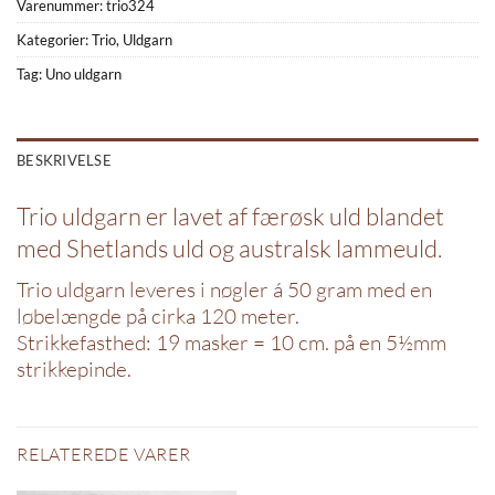
Varenummer:
trio324
Kategorier:
Trio
,
Uldgarn
Tag:
Uno uldgarn
BESKRIVELSE
Trio uldgarn er lavet af færøsk uld blandet
med Shetlands uld og australsk lammeuld.
Trio uldgarn leveres i nøgler á 50 gram med en
løbelængde på cirka 120 meter.
Strikkefasthed: 19 masker = 10 cm. på en 5½mm
strikkepinde.
RELATEREDE VARER