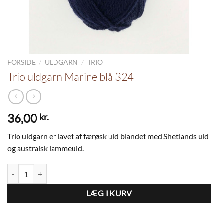
/
/
FORSIDE
ULDGARN
TRIO
Trio uldgarn Marine blå 324
36,00
kr.
Trio uldgarn er lavet af færøsk uld blandet med Shetlands uld
og australsk lammeuld.
Trio uldgarn Marine blå 324 antal
LÆG I KURV