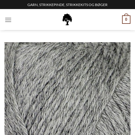
Fortsæt
GARN, STRIKKEPINDE, STRIKKEKITS OG BØGER
til
indhold
0