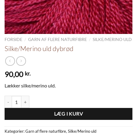
/
/
FORSIDE
GARN AF FLERE NATURFIBRE
SILKE/MERINO ULD
Silke/Merino uld dybrød
90,00
kr.
Lækker silke/merino uld.
Silke/Merino uld dybrød antal
LÆG I KURV
Kategorier:
Garn af flere naturfibre
,
Silke/Merino uld