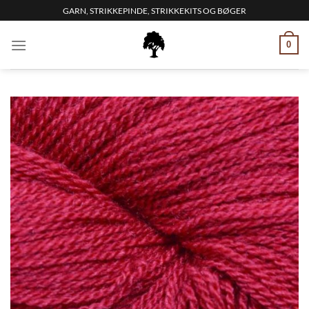
Fortsæt
GARN, STRIKKEPINDE, STRIKKEKITS OG BØGER
til
indhold
0