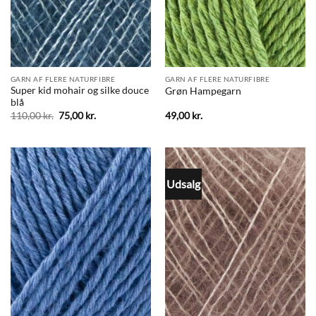
GARN AF FLERE NATURFIBRE
GARN AF FLERE NATURFIBRE
Super kid mohair og silke douce
Grøn Hampegarn
blå
Den
Den
110,00
kr.
75,00
kr.
49,00
kr.
oprindelige
aktuelle
pris
pris
var:
er:
110,00 kr..
75,00 kr..
Udsalg