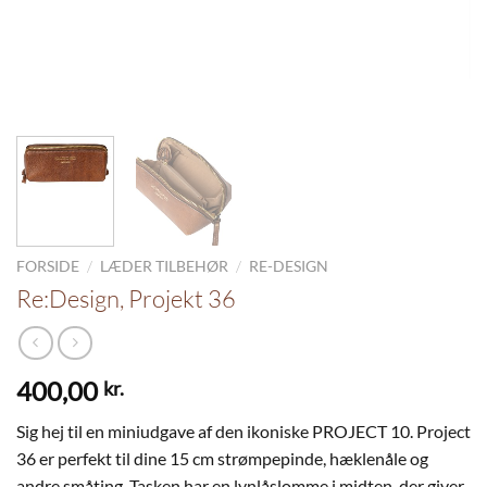
/
/
FORSIDE
LÆDER TILBEHØR
RE-DESIGN
Re:Design, Projekt 36
400,00
kr.
Sig hej til en miniudgave af den ikoniske PROJECT 10. Project
36 er perfekt til dine 15 cm strømpepinde, hæklenåle og
andre småting. Tasken har en lynlåslomme i midten, der giver