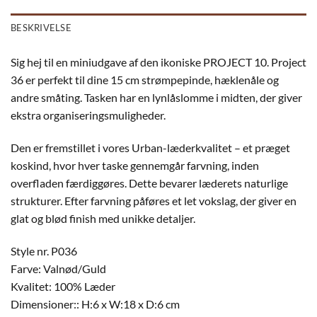
BESKRIVELSE
Sig hej til en miniudgave af den ikoniske PROJECT 10. Project
36 er perfekt til dine 15 cm strømpepinde, hæklenåle og
andre småting. Tasken har en lynlåslomme i midten, der giver
ekstra organiseringsmuligheder.
Den er fremstillet i vores Urban-læderkvalitet – et præget
koskind, hvor hver taske gennemgår farvning, inden
overfladen færdiggøres. Dette bevarer læderets naturlige
strukturer. Efter farvning påføres et let vokslag, der giver en
glat og blød finish med unikke detaljer.
Style nr. P036
Farve: Valnød/Guld
Kvalitet: 100% Læder
Dimensioner:: H:6 x W:18 x D:6 cm