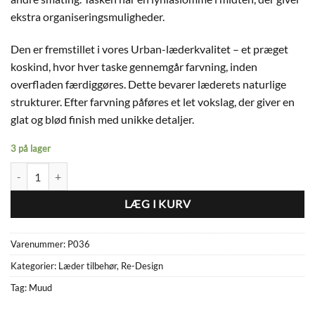
ekstra organiseringsmuligheder.
Den er fremstillet i vores Urban-læderkvalitet – et præget
koskind, hvor hver taske gennemgår farvning, inden
overfladen færdiggøres. Dette bevarer læderets naturlige
strukturer. Efter farvning påføres et let vokslag, der giver en
glat og blød finish med unikke detaljer.
3 på lager
Re:Design, Projekt 36 antal
LÆG I KURV
Varenummer:
P036
Kategorier:
Læder tilbehør
,
Re-Design
Tag:
Muud