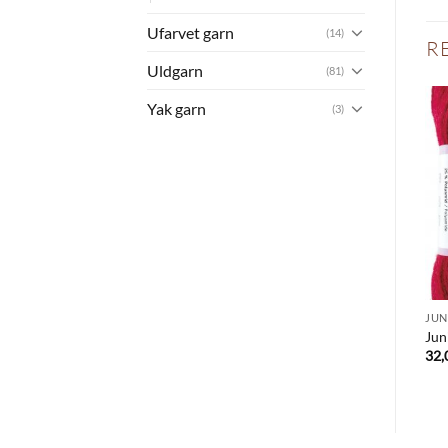
Ufarvet garn
(14)
R
Uldgarn
(81)
Yak garn
(3)
JUN
Jun
32