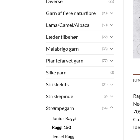
Diverse
(25)
Garn af flere naturfibre
(93)
Lama/Camel/Alpaca
(50)
Læder tilbehør
(22)
Malabrigo garn
(33)
Plantefarvet garn
(77)
Silke garn
(2)
BE
Strikkekits
(34)
Rag
Strikkepinde
(9)
Nøg
Strømpegarn
(54)
70
Junior Raggi
Ca.
Ide
Raggi 150
Tencel Raggi