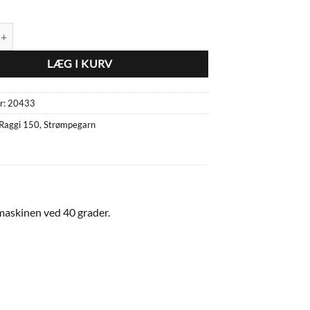
3 antal
LÆG I KURV
r:
20433
Raggi 150
,
Strømpegarn
maskinen ved 40 grader.