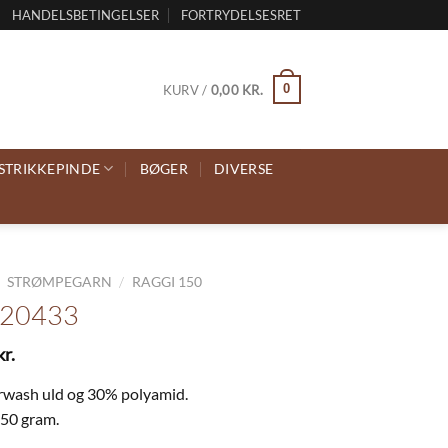
HANDELSBETINGELSER
FORTRYDELSESRET
0
KURV /
0,00
KR.
STRIKKEPINDE
BØGER
DIVERSE
/
/
STRØMPEGARN
RAGGI 150
 20433
kr.
wash uld og 30% polyamid.
150 gram.