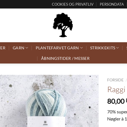
COOKIES OG PRIVATLIV
PERSONDATA
TER
GARN
PLANTEFARVET GARN
STRIKKEKITS
ÅBNINGSTIDER / MESSER
FORSIDE
Raggi
80,00
70% super
Nøgler à 