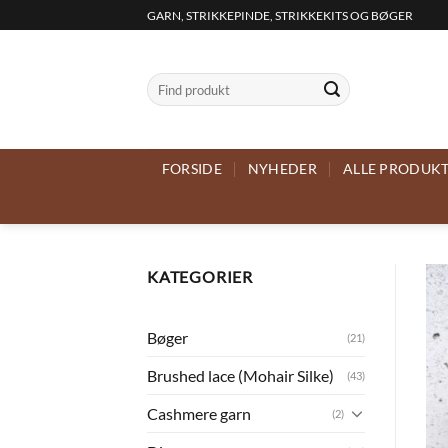
Fortsæt
GARN, STRIKKEPINDE, STRIKKEKITS OG BØGER
til
indhold
Søg
efter:
FORSIDE
NYHEDER
ALLE PRODUK
KATEGORIER
Bøger
(21)
Brushed lace (Mohair Silke)
(43)
Cashmere garn
(2)