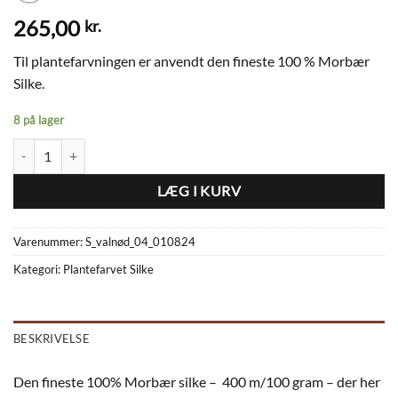
265,00
kr.
Til plantefarvningen er anvendt den fineste 100 % Morbær
Silke.
8 på lager
Plantefarvet Morbær-Silke S_valnød_04_010824 antal
LÆG I KURV
Varenummer:
S_valnød_04_010824
Kategori:
Plantefarvet Silke
BESKRIVELSE
Den fineste 100% Morbær silke – 400 m/100 gram – der her