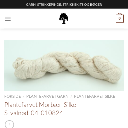
Fortsæt
GARN, STRIKKEPINDE, STRIKKEKITS OG BØGER
til
indhold
0
/
/
FORSIDE
PLANTEFARVET GARN
PLANTEFARVET SILKE
Plantefarvet Morbær-Silke
S_valnød_04_010824