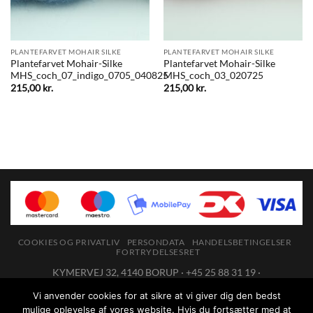
PLANTEFARVET MOHAIR SILKE
PLANTEFARVET MOHAIR SILKE
Plantefarvet Mohair-Silke
Plantefarvet Mohair-Silke
MHS_coch_07_indigo_0705_040825
MHS_coch_03_020725
215,00
kr.
215,00
kr.
COOKIES OG PRIVATLIV
PERSONDATA
HANDELSBETINGELSER
FORTRYDELSESRET
KYMERVEJ 32, 4140 BORUP · +45 25 88 31 19 ·
ANNE@BOGEDESIGN.DK
· CVR: 19527085
Vi anvender cookies for at sikre at vi giver dig den bedst
Du kan kontakte os på tlf.: +45 25 88 31 19 mellem 10 og 14 eller på
mulige oplevelse af vores website. Hvis du fortsætter med at