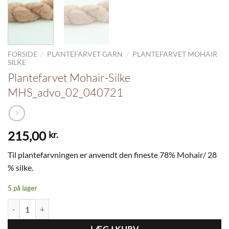
/
/
FORSIDE
PLANTEFARVET GARN
PLANTEFARVET MOHAIR
SILKE
Plantefarvet Mohair-Silke
MHS_advo_02_040721
215,00
kr.
Til plantefarvningen er anvendt den fineste 78% Mohair/ 28
% silke.
5 på lager
Plantefarvet Mohair-Silke MHS_advo_02_040721 antal