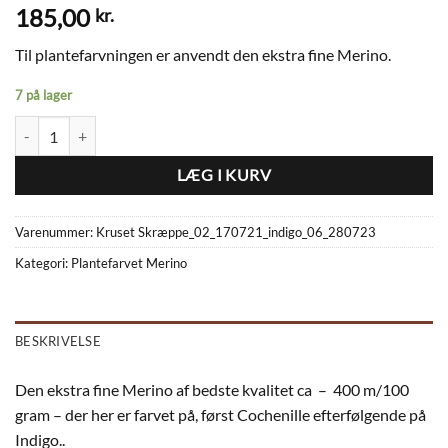
185,00
kr.
Til plantefarvningen er anvendt den ekstra fine Merino.
7 på lager
Plantefarvet Merino Kruset Skræppe_02_170721_indigo_06_280723 a
LÆG I KURV
Varenummer:
Kruset Skræppe_02_170721_indigo_06_280723
Kategori:
Plantefarvet Merino
BESKRIVELSE
Den ekstra fine Merino af bedste kvalitet ca – 400 m/100
gram – der her er farvet på, først Cochenille efterfølgende på
Indigo..