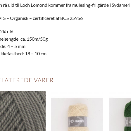
 rå uld til Loch Lomond kommer fra mulesing-fri gårde i Sydamerika
S – Organisk – certificeret af BCS 25956
 % uld.
belængde: ca. 150m/50g
de: 4 – 5 mm
ikkefasthed: 18 = 10 cm
ELATEREDE VARER