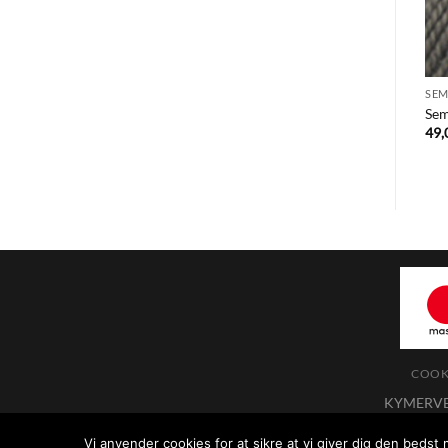
SEM
Sem
49
COOKI
KYMERVEJ 
Du kan kontakte os på tlf.: +45 25 
Vi anvender cookies for at sikre at vi giver dig den bedst