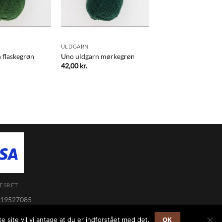
ULDGARN
 flaskegrøn
Uno uldgarn mørkegrøn
42,00
kr.
ESRET
 19527085
varer indenfor 12 timer i hverdagen.
 site vil vi antage at du er indforstået med det.
OK