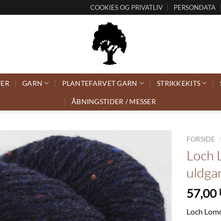
COOKIES OG PRIVATLIV
PERSONDATA
TER
GARN
PLANTEFARVET GARN
STRIKKEKITS
ÅBNINGSTIDER / MESSER
FORSIDE
Loch
uldga
57,00
Loch Lomon