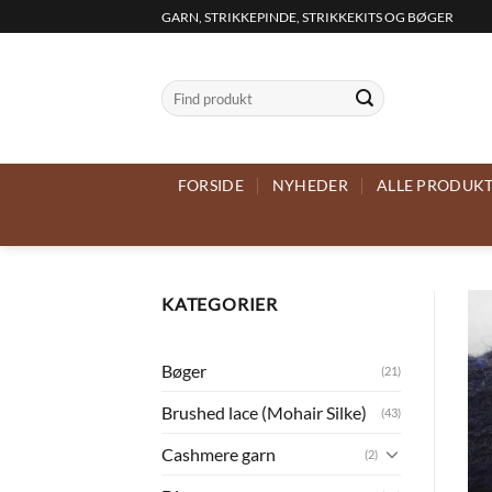
Fortsæt
GARN, STRIKKEPINDE, STRIKKEKITS OG BØGER
til
indhold
Søg
efter:
FORSIDE
NYHEDER
ALLE PRODUK
KATEGORIER
Bøger
(21)
Brushed lace (Mohair Silke)
(43)
Cashmere garn
(2)