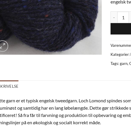
engelsk t
Loch Lomon
Varenumme
Kategorier:
Tags:
garn
,
SKRIVELSE
te garn er et typisk engelsk tweedgarn. Loch Lomond spindes som k
uminøst og samtidig har en lang løbelængde. Dette gør strikkede 
tificeret! Så fra får til farvning og produktion til opbevaring og em
ningslinjer på en økologisk og socialt korrekt måde.