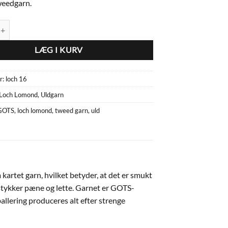
weedgarn.
d GOTS 100 % uldgarn Natblå 16 antal
LÆG I KURV
r:
loch 16
Loch Lomond
,
Uldgarn
GOTS
,
loch lomond
,
tweed garn
,
uld
artet garn, hvilket betyder, at det er smukt
stykker pæne og lette. Garnet er GOTS-
ballering produceres alt efter strenge