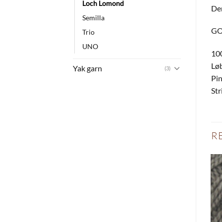
Loch Lomond
Den
Semilla
GOT
Trio
UNO
100
Lø
Yak garn
(3)
Pin
Str
R