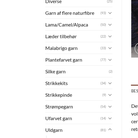
Diverse
(25)
Garn af flere naturfibre
(93)
Lama/Camel/Alpaca
(50)
Læder tilbehør
(22)
Malabrigo garn
(33)
Plantefarvet garn
(77)
Silke garn
(2)
Strikkekits
(34)
BE
Strikkepinde
(9)
Det
Strømpegarn
(54)
vol
Ufarvet garn
(14)
cer
ret
Uldgarn
(81)