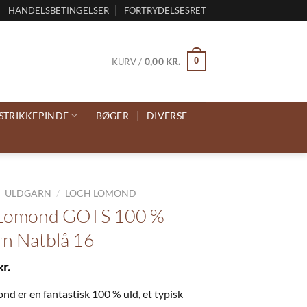
HANDELSBETINGELSER
FORTRYDELSESRET
0
KURV /
0,00
KR.
STRIKKEPINDE
BØGER
DIVERSE
/
/
ULDGARN
LOCH LOMOND
 Lomond GOTS 100 %
rn Natblå 16
kr.
d er en fantastisk 100 % uld, et typisk