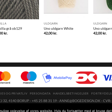
ILLA
ULDGARN
ULDGARN
illa grå ob129
Uno uldgarn White
Uno uldgarn
,00
kr.
42,00
kr.
42,00
kr.
ES OG PRIVATLIV
PERSONDATA
HANDELSBETINGELSER
FORTRYDELS
32, 4140 BORUP · +45 25 88 31 19 ·
ANNE@BOGEDESIGN.DK
· CVR:
88 31 19 mellem 10 og 14 eller på mail:
anne@bogedesign.dk
, som vi bes
 mulige oplevelse af vores website. Hvis du fortsætter med at bruge dette