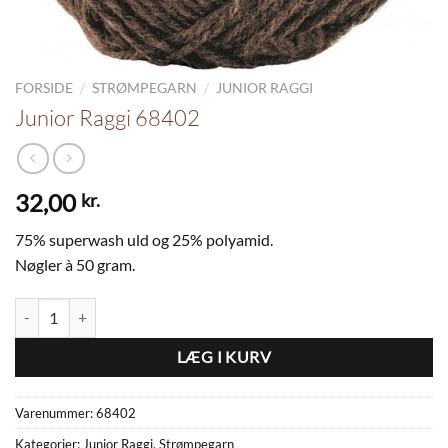
/
/
FORSIDE
STRØMPEGARN
JUNIOR RAGGI
Junior Raggi 68402
32,00
kr.
75% superwash uld og 25% polyamid.
Nøgler à 50 gram.
Junior Raggi 68402 antal
LÆG I KURV
Varenummer:
68402
Kategorier:
Junior Raggi
,
Strømpegarn