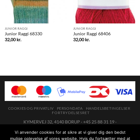
JUNIOR RAGGI
JUNIOR RAGGI
Junior Raggi 68330
Junior Raggi 68406
32,00
kr.
32,00
kr.
COOKIES OG PRIVATLIV
PERSONDATA
HANDELSBETINGELSER
FORTRYDELSESRET
KYMERVEJ 32, 4140 BORUP · +45 25 88 31 19 ·
ANNE@BOGEDESIGN.DK
· CVR: 19527085
Vi anvender cookies for at sikre at vi giver dig den bedst
Du kan kontakte os på tlf.: +45 25 88 31 19 mellem 10 og 14 eller på
mulige oplevelse af vores website. Hvis du fortsætter med at