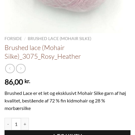
/
FORSIDE
BRUSHED LACE (MOHAIR SILKE)
Brushed lace (Mohair
Silke)_3075_Rosy_Heather
86,00
kr.
Brushed Lace er et let og eksklusivt Mohair Silke garn af høj
kvalitet, bestående af 72 % fin kidmohair og 28 %
morbærsilke
Brushed lace (Mohair Silke)_3075_Rosy_Heather antal