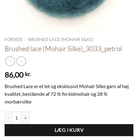
/
FORSIDE
BRUSHED LACE (MOHAIR SILKE)
Brushed lace (Mohair Silke)_3033_petrol
86,00
kr.
Brushed Lace er et let og eksklusivt Mohair Silke garn af høj
kvalitet, bestående af 72 % fin kidmohair og 28 %
morbærsilke
Brushed lace (Mohair Silke)_3033_petrol antal
LÆG I KURV