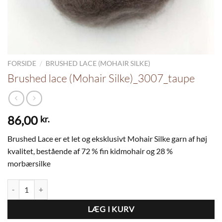
/
FORSIDE
BRUSHED LACE (MOHAIR SILKE)
Brushed lace (Mohair Silke)_3007_taupe
86,00
kr.
Brushed Lace er et let og eksklusivt Mohair Silke garn af høj
kvalitet, bestående af 72 % fin kidmohair og 28 %
morbærsilke
Brushed lace (Mohair Silke)_3007_taupe antal
LÆG I KURV