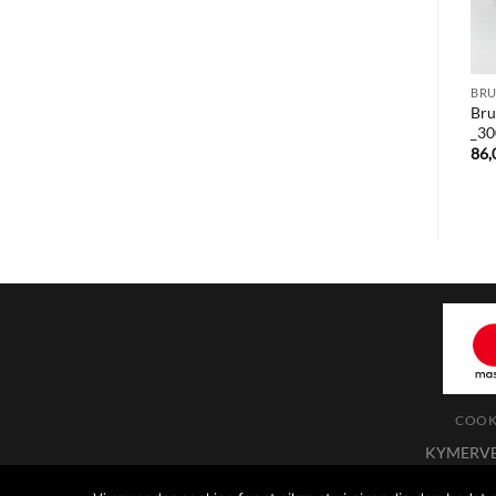
BRU
Bru
_30
86
COOKI
KYMERVEJ 
Du kan kontakte os på tlf.: +45 25 