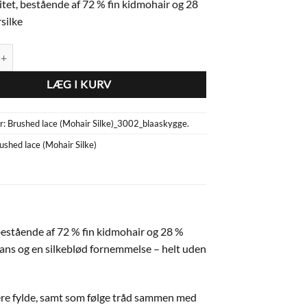
litet, bestående af 72 % fin kidmohair og 28
silke
e (Mohair Silke)_3002_blaaskygge. antal
LÆG I KURV
r:
Brushed lace (Mohair Silke)_3002_blaaskygge.
ushed lace (Mohair Silke)
, bestående af 72 % fin kidmohair og 28 %
glans og en silkeblød fornemmelse – helt uden
ere fylde, samt som følge tråd sammen med