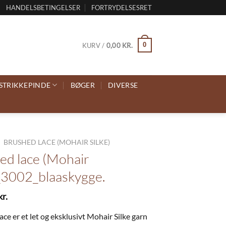
HANDELSBETINGELSER
FORTRYDELSESRET
0
KURV /
0,00
KR.
STRIKKEPINDE
BØGER
DIVERSE
/
BRUSHED LACE (MOHAIR SILKE)
ed lace (Mohair
)_3002_blaaskygge.
kr.
ce er et let og eksklusivt Mohair Silke garn