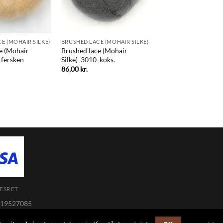
E (MOHAIR SILKE)
BRUSHED LACE (MOHAIR SILKE)
e (Mohair
Brushed lace (Mohair
_fersken
Silke)_3010_koks.
86,00
kr.
ESRET
 19527085
varer indenfor 12 timer i hverdagen.