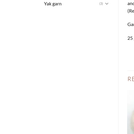
and
Yak garn
(3)
(Re
Gar
25 
R