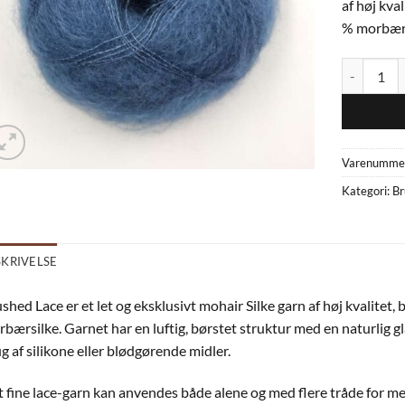
af høj kva
% morbær
Brushed lac
Varenumme
Kategori:
Br
SKRIVELSE
shed Lace er et let og eksklusivt mohair Silke garn af høj kvalitet
bærsilke. Garnet har en luftig, børstet struktur med en naturlig 
g af silikone eller blødgørende midler.
 fine lace-garn kan anvendes både alene og med flere tråde for m