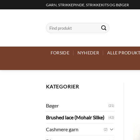
Fortsæt
GARN, STRIKKEPINDE, STRIKKEKITS OG BØGER
til
indhold
Søg
efter:
FORSIDE
NYHEDER
ALLE PRODUK
KATEGORIER
Bøger
(21)
Brushed lace (Mohair Silke)
(43)
Cashmere garn
(2)