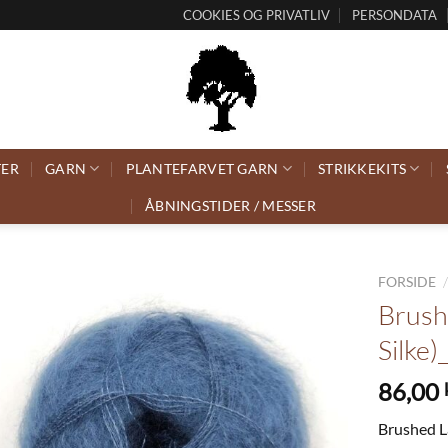
COOKIES OG PRIVATLIV
PERSONDATA
TER
GARN
PLANTEFARVET GARN
STRIKKEKITS
ÅBNINGSTIDER / MESSER
FORSIDE
Brush
Silke
86,00
Brushed La