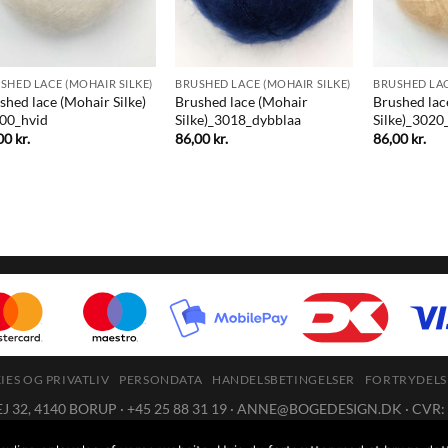
SHED LACE (MOHAIR SILKE)
BRUSHED LACE (MOHAIR SILKE)
BRUSHED LAC
shed lace (Mohair Silke)
Brushed lace (Mohair
Brushed lac
00_hvid
Silke)_3018_dybblaa
Silke)_3020
,00
kr.
86,00
kr.
86,00
kr.
ES OG PRIVATLIV
PERSONDATA
HANDELSBETINGELSER
FORTRYDELS
32, 4140 BORUP · +45 25 88 31 19 ·
ANNE@BOGEDESIGN.DK
· CVR:
88 31 19 mellem 10 og 14 eller på mail:
anne@bogedesign.dk
, som vi bes