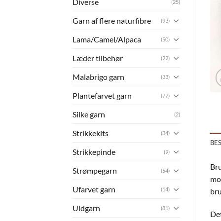
Diverse
(25)
Garn af flere naturfibre
(93)
Lama/Camel/Alpaca
(50)
Læder tilbehør
(22)
Malabrigo garn
(33)
Plantefarvet garn
(77)
Silke garn
(2)
Strikkekits
(34)
BE
Strikkepinde
(9)
Bru
Strømpegarn
(54)
mor
Ufarvet garn
(14)
bru
Uldgarn
(81)
Det