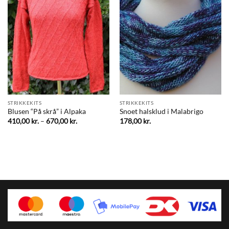
STRIKKEKITS
STRIKKEKITS
Blusen “På skrå” i Alpaka
Snoet halsklud i Malabrigo
Prisinterval:
410,00
kr.
–
670,00
kr.
178,00
kr.
410,00 kr.
til
670,00 kr.