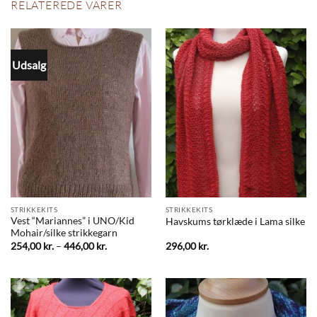
RELATEREDE VARER
Udsalg
STRIKKEKITS
STRIKKEKITS
Vest “Mariannes” i UNO/Kid
Havskums tørklæde i Lama silke
Mohair/silke strikkegarn
Prisinterval:
254,00
kr.
–
446,00
kr.
296,00
kr.
254,00 kr.
til
446,00 kr.