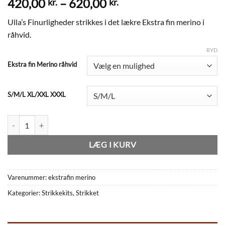
Prisinterval:
420,00
–
620,00
kr.
kr.
420,00 kr.
Ulla’s Finurligheder strikkes i det lækre Ekstra fin merino i
til
råhvid.
620,00 kr.
RYD
Ekstra fin Merino råhvid
S/M/L XL/XXL XXXL
Blusen "Ulla's Finurligheder" i Ekstra fin merino, råhvid antal
LÆG I KURV
Varenummer:
ekstrafin merino
Kategorier:
Strikkekits
,
Strikket