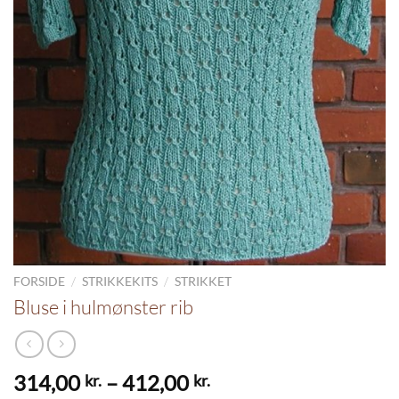
/
/
FORSIDE
STRIKKEKITS
STRIKKET
Bluse i hulmønster rib
Prisinterval:
314,00
–
412,00
kr.
kr.