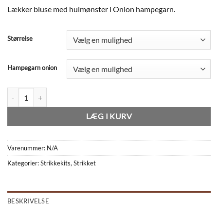
314,00 kr.
Lækker bluse med hulmønster i Onion hampegarn.
til
412,00 kr.
Størrelse
Hampegarn onion
Bluse i hulmønster rib antal
LÆG I KURV
Varenummer:
N/A
Kategorier:
Strikkekits
,
Strikket
BESKRIVELSE