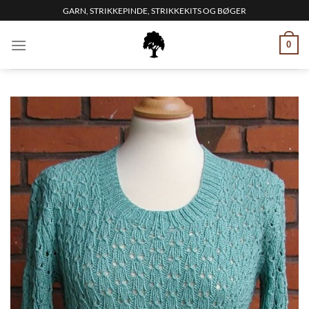
Fortsæt
GARN, STRIKKEPINDE, STRIKKEKITS OG BØGER
til
indhold
0