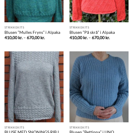
STRIKKEKITS
STRIKKEKITS
Blusen “Mulles Fryns” i Alpaka
Blusen “På skrå” i Alpaka
Prisinterval:
Prisinterval:
410,00
kr.
–
670,00
kr.
410,00
kr.
–
670,00
kr.
410,00 kr.
410,00 kr.
til
til
670,00 kr.
670,00 kr.
STRIKKEKITS
STRIKKEKITS
BLUSE MED SNONINGS RIB I
Blusen “Bettinna” i UNO