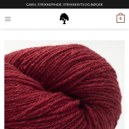
Fortsæt
GARN, STRIKKEPINDE, STRIKKEKITS OG BØGER
til
indhold
0