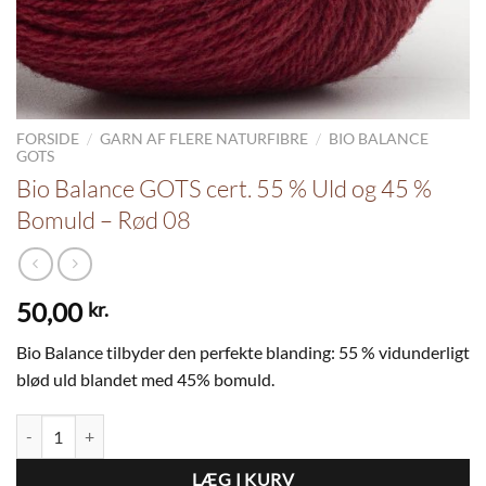
/
/
FORSIDE
GARN AF FLERE NATURFIBRE
BIO BALANCE
GOTS
Bio Balance GOTS cert. 55 % Uld og 45 %
Bomuld – Rød 08
50,00
kr.
Bio Balance tilbyder den perfekte blanding: 55 % vidunderligt
blød uld blandet med 45% bomuld.
Bio Balance GOTS cert. 55 % Uld og 45 % Bomuld - Rød 08 antal
LÆG I KURV