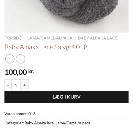
/
/
FORSIDE
LAMA/CAMEL/ALPACA
BABY ALPAKA LACE
Baby Alpaka Lace Sølvgrå 018
100,00
kr.
Baby Alpaka Lace Sølvgrå 018 antal
LÆG I KURV
Varenummer:
018
Kategorier:
Baby Alpaka lace
,
Lama/Camel/Alpaca