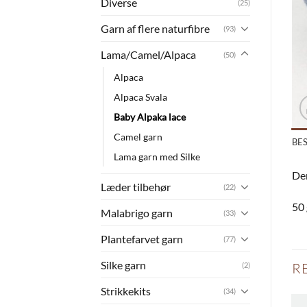
Diverse
(25)
Garn af flere naturfibre
(93)
Lama/Camel/Alpaca
(50)
Alpaca
Alpaca Svala
Baby Alpaka lace
Camel garn
BE
Lama garn med Silke
Den
Læder tilbehør
(22)
50 
Malabrigo garn
(33)
Plantefarvet garn
(77)
Silke garn
R
(2)
Strikkekits
(34)