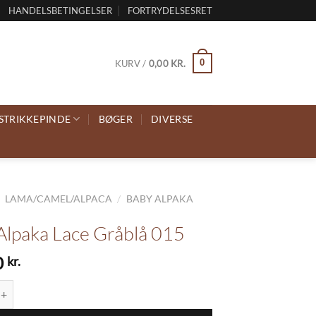
HANDELSBETINGELSER
FORTRYDELSESRET
0
KURV /
0,00
KR.
STRIKKEPINDE
BØGER
DIVERSE
/
/
LAMA/CAMEL/ALPACA
BABY ALPAKA
Alpaka Lace Gråblå 015
0
kr.
a Lace Gråblå 015 antal