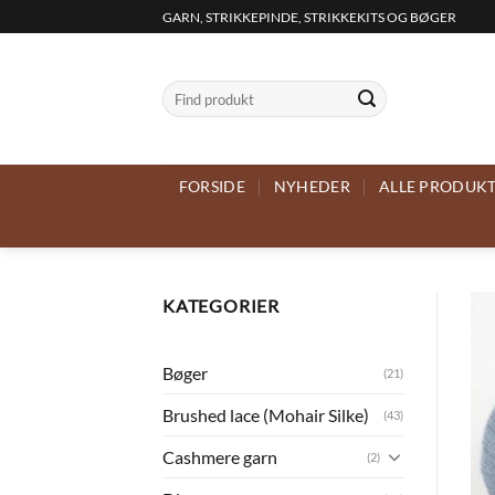
Fortsæt
GARN, STRIKKEPINDE, STRIKKEKITS OG BØGER
til
indhold
Søg
efter:
FORSIDE
NYHEDER
ALLE PRODUK
KATEGORIER
Bøger
(21)
Brushed lace (Mohair Silke)
(43)
Cashmere garn
(2)