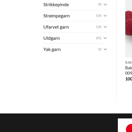
Strikkepinde
(9)
Strømpegarn
(54)
Ufarvet garn
(14)
Uldgarn
(81)
Yak garn
(3)
BAB
Bab
00
10