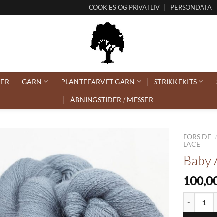
COOKIES OG PRIVATLIV
PERSONDATA
TER
GARN
PLANTEFARVET GARN
STRIKKEKITS
ÅBNINGSTIDER / MESSER
FORSIDE
LACE
Baby 
100,0
Baby Alpak