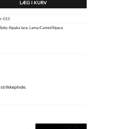
LÆG I KURV
r:
015
Baby Alpaka lace
,
Lama/Camel/Alpaca
 strikkepinde.