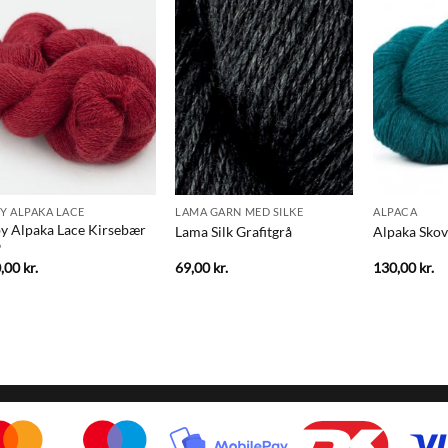
Y ALPAKA LACE
LAMA GARN MED SILKE
ALPACA
y Alpaka Lace Kirsebær
Lama Silk Grafitgrå
Alpaka Sko
9
0,00
kr.
69,00
kr.
130,00
kr.