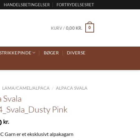
HANDELSBETINGELSER
FORTRYDELSESRET
0
KURV /
0,00
KR.
STRIKKEPINDE
BØGER
DIVERSE
/
/
LAMA/CAMEL/ALPACA
ALPACA SVALA
 Svala
_Svala_Dusty Pink
0
kr.
BC Garn er et eksklusivt alpaka­garn