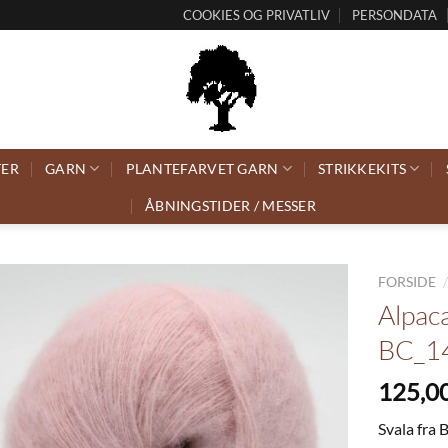
COOKIES OG PRIVATLIV
PERSONDATA
TER
GARN
PLANTEFARVET GARN
STRIKKEKITS
ÅBNINGSTIDER / MESSER
FORSIDE
Alpaca
BC_14
125,0
Svala fra 