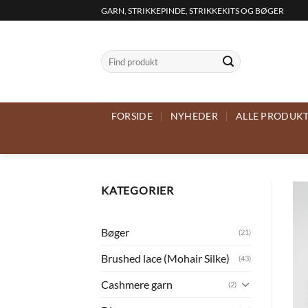
Fortsæt
GARN, STRIKKEPINDE, STRIKKEKITS OG BØGER
til
indhold
Søg
efter:
FORSIDE
NYHEDER
ALLE PRODUK
KATEGORIER
Bøger
(21)
Brushed lace (Mohair Silke)
(43)
Cashmere garn
(2)