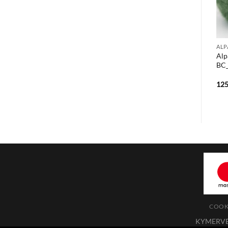
ALP
Alp
BC_
12
COOKI
KYMERVEJ 