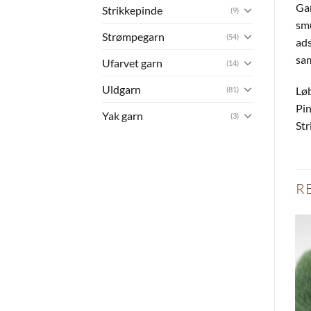
Gar
Strikkepinde
(9)
smu
Strømpegarn
(54)
ads
sam
Ufarvet garn
(14)
Uldgarn
Lø
(81)
Pi
Yak garn
(3)
Str
R