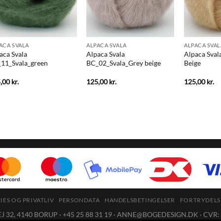
ACA SVALA
ALPACA SVALA
ALPACA SVAL
aca Svala
Alpaca Svala
Alpaca Sva
11_Svala_green
BC_02_Svala_Grey beige
Beige
5,00
kr.
125,00
kr.
125,00
kr.
ES OG PRIVATLIV
PERSONDATA
HANDELSBETINGELSER
FORTRYDELS
32, 4140 BORUP · +45 25 88 31 19 ·
ANNE@BOGEDESIGN.DK
· CVR: