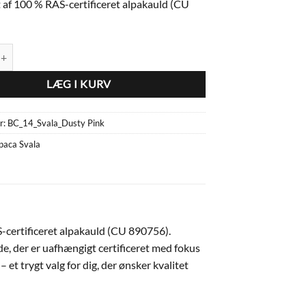
t af 100 % RAS-certificeret alpakauld (CU
la BC_14_Svala_Dusty Pink antal
LÆG I KURV
r:
BC_14_Svala_Dusty Pink
paca Svala
AS-certificeret alpakauld (CU 890756).
e, der er uafhængigt certificeret med fokus
et trygt valg for dig, der ønsker kvalitet