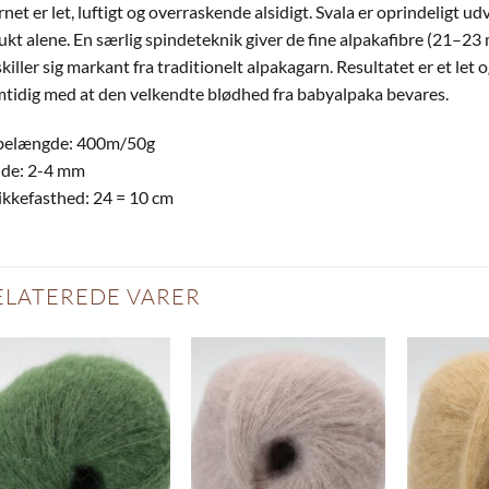
net er let, luftigt og overraskende alsidigt. Svala er oprindeligt ud
kt alene. En særlig spindeteknik giver de fine alpaka­fibre (21–23 
killer sig markant fra traditionelt alpaka­garn. Resultatet er et let 
tidig med at den velkendte blødhed fra babyalpaka bevares.
belængde: 400m/50g
nde: 2-4 mm
ikkefasthed: 24 = 10 cm
ELATEREDE VARER