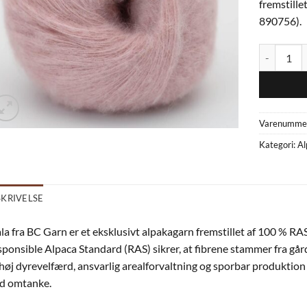
fremstille
890756).
Alpaca Sva
Varenumme
Kategori:
Al
SKRIVELSE
la fra BC Garn er et eksklusivt alpaka­garn fremstillet af 100 % R
ponsible Alpaca Standard (RAS) sikrer, at fibrene stammer fra gård
høj dyrevelfærd, ansvarlig arealforvaltning og sporbar produktion – 
d omtanke.