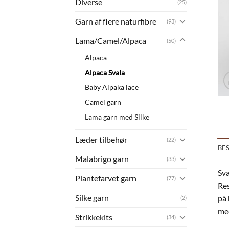
Diverse
(25)
Garn af flere naturfibre
(93)
Lama/Camel/Alpaca
(50)
Alpaca
Alpaca Svala
Baby Alpaka lace
Camel garn
Lama garn med Silke
Læder tilbehør
(22)
BE
Malabrigo garn
(33)
Sva
Plantefarvet garn
(77)
Res
Silke garn
på 
(2)
me
Strikkekits
(34)