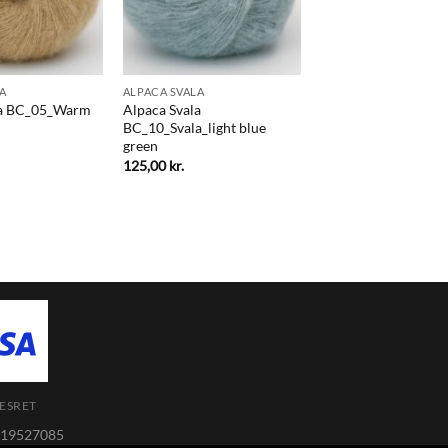
A
ALPACA SVALA
la BC_05_Warm
Alpaca Svala
BC_10_Svala_light blue
green
125,00
kr.
ESRET
 19527085